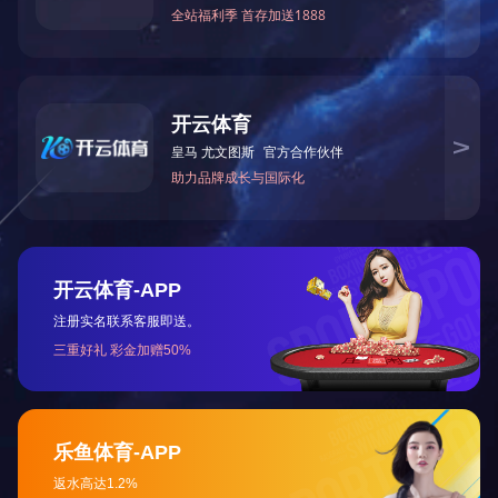
1.产品特点
·采用32位微处理器，搭配高速、高精度处理电路，
实现快速准确的测量
·对外预留接口，实现数据导出与删除
·可搭配最多6种传感器，检测更灵活
·声、光、振动方式报警
·防水防尘，防护等级可达IP68
·防爆等级Ex ia IIC T3 Ga（本质安全防爆结构）
·全量程范围的温度数字补偿
·参数设置、日志上传功能（通过USB或蓝牙连接上
位机）
2.产品用途
·各种工厂、各种作业现场、储气罐、隧道等地下工
程现场，确保作业员的安全
3.产品参数