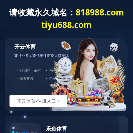
PRODUCT
我们一直致力于提供最好的质量和服务
首页
完美平台
完美平台
BTYQ-6完美平台